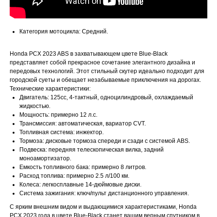
Категория мотоцикла: Средний.
Honda PCX 2023 ABS в захватывающем цвете Blue-Black
представляет собой прекрасное сочетание элегантного дизайна и
передовых технологий. Этот стильный скутер идеально подходит для
городской суеты и обещает незабываемые приключения на дорогах.
Технические характеристики:
Двигатель: 125cc, 4-тактный, одноцилиндровый, охлаждаемый
жидкостью.
Мощность: примерно 12 л.с.
Трансмиссия: автоматическая, вариатор CVT.
Топливная система: инжектор.
Тормоза: дисковые тормоза спереди и сзади с системой ABS.
Подвеска: передняя телескопическая вилка, задний
моноамортизатор.
Емкость топливного бака: примерно 8 литров.
Расход топлива: примерно 2.5 л/100 км.
Колеса: легкосплавные 14-дюймовые диски.
Система зажигания: ключ/пульт дистанционного управления.
С ярким внешним видом и выдающимися характеристиками, Honda
PCX 2023 года в цвете Blue-Black станет вашим верным спутником в