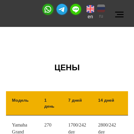
ru
en
ЦЕНЫ
Модель
1
7 дней
14 дней
1 
день
Yamaha
270
1700/242
2800/242
50
Grand
day
day
da