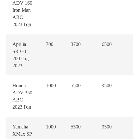
ADV 160
Iron Man
ABC
2023 Год
Aprilia
700
3700
6500
85
SR-GT
200 Год
2023
Honda
1000
5500
9500
15
ADV 350
ABC
2023 Год
Yamaha
1000
5500
9500
15
XMax SP